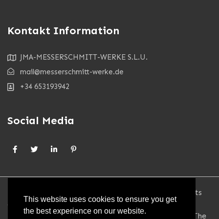
Kontakt Information
JMA-MESSERSCHMITT-WERKE S.L.U.
mail@messerschmitt-werke.de
+34 653193942
Social Media
••• © 2026 - MESSERSCHMITT-WERKE.DE - All rights
This website uses cookies to ensure you get
and patents reserved. The brandname & logo is
the best experience on our website.
registered by MESSERSCHMITT-Foundation MUC. The