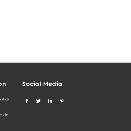
on
Social Media
ERKE
e.de