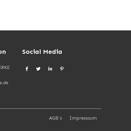
on
Social Media
ERKE
e.de
AGB´s
Impresssum