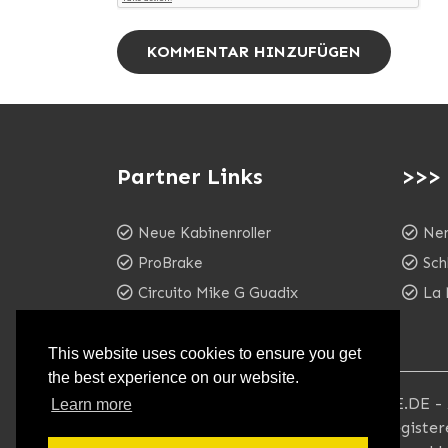
KOMMENTAR HINZUFÜGEN
Partner Links
>>>
Neue Kabinenroller
Ner
ProBrake
Sch
Circuito Mike G Guadix
La 
WESTARCTICA
This website uses cookies to ensure you get
the best experience on our website.
••• © 2026 - MESSERSCHMITT-WERKE.DE - Al
Learn more
reserved. The brandname & logo is regist